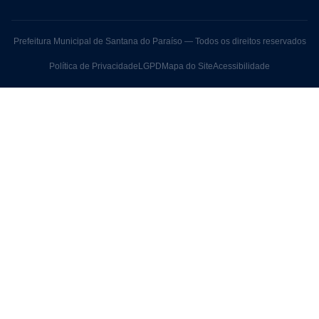
Prefeitura Municipal de Santana do Paraíso — Todos os direitos reservados
Política de Privacidade
LGPD
Mapa do Site
Acessibilidade