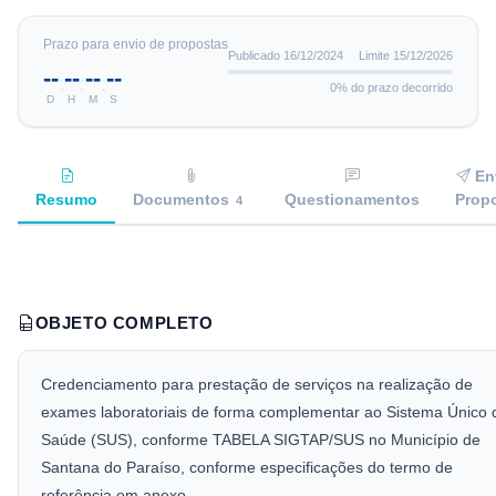
Prazo para envio de propostas
Publicado
16/12/2024
Limite
15/12/2026
--
--
--
--
:
:
:
0
% do prazo decorrido
D
H
M
S
En
Resumo
Documentos
Questionamentos
Prop
4
OBJETO COMPLETO
Credenciamento para prestação de serviços na realização de
exames laboratoriais de forma complementar ao Sistema Único 
Saúde (SUS), conforme TABELA SIGTAP/SUS no Município de
Santana do Paraíso, conforme especificações do termo de
referência em anexo.