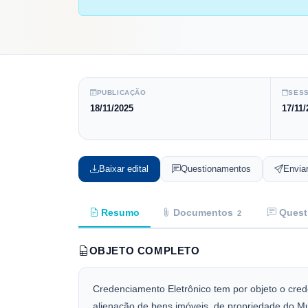
PUBLICAÇÃO
SESS
18/11/2025
17/11/
Baixar edital
Questionamentos
Envia
Resumo
Documentos
Quest
2
OBJETO COMPLETO
Credenciamento Eletrônico tem por objeto o crede
alienação de bens imóveis, de propriedade do Mu