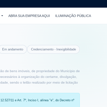
O
ABRA SUA EMPRESA AQUI
ILUMINAÇÃO PÚBLICA
Em andamento
Credenciamento - Inexigibilidade
ação de bens imóveis, de propriedade do Município de
 necessários à organização do certame, divulgação,
ade, sendo o leilão realizado por meio de licitação
2.527/11 e Art. 7º, Inciso I, alínea "e", do Decreto nº