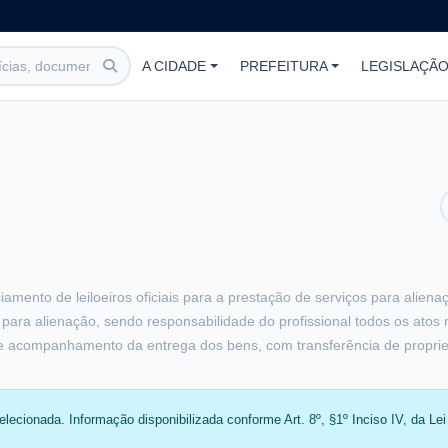
A CIDADE
PREFEITURA
LEGISLAÇÃ
amento de leiloeiros oficiais para a prestação de serviços para alien
para alienação, sendo responsabilidade do profissional todos os atos
s, e acompanhamento da entrega dos bens, com transferência de propried
lecionada. Informação disponibilizada conforme Art. 8º, §1º Inciso IV, da Lei 1