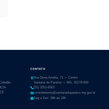
CONTATO
Rua Dona Amélia, 71 — Centro
 Cidadão
Santana do Paraíso — MG, 35179-000
CIA
(31) 3251-6563
TCE
controleiterno@santanadoparaiso.mg.gov.br
Seg a Sex: 09h às 18h