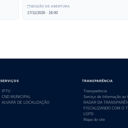
SESSÃO DE ABERTURA
17/11/2026
· 18:00
SERVIÇOS
TRANSPARÊNCIA
IPTU
Transparência
CND MUNICIPAL
Serviço de Informação ao
ALVARÁ DE LOCALIZAÇÃO
RADAR DA TRANSPARÊN
FISCALIZANDO COM O 
LGPD
Mapa do site