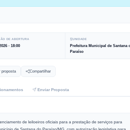
ÃO DE ABERTURA
UNIDADE
2026
· 18:00
Prefeitura Municipal de Santana 
Paraíso
r proposta
Compartilhar
ionamentos
Enviar Proposta
nciamento de leiloeiros oficiais para a prestação de serviços para
nicípio de Santana do Paraíso/MG, com autorização legislativa para