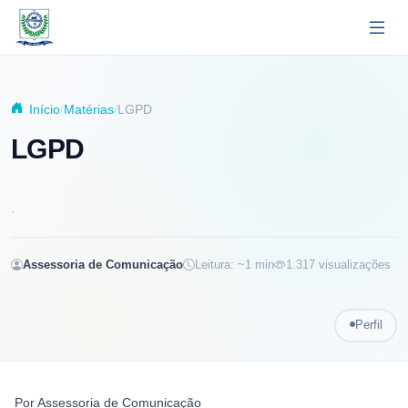
Pular para o conteúdo principal
Início
Matérias
LGPD
LGPD
.
Assessoria de Comunicação
Leitura: ~
1
min
1.317
visualizações
Perfil
Por
Assessoria de Comunicação