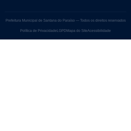
Prefeitura Municipal de Santana do Paraíso — Todos os direitos reservados
Política de Privacidade
LGPD
Mapa do Site
Acessibilidade