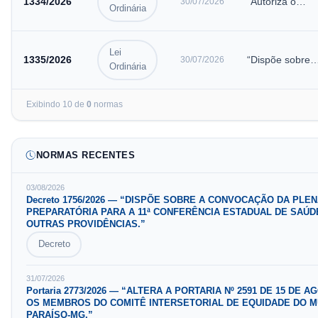
1334
/
2026
“Autoriza o
30/07/2026
GRATIFICAÇÃ
Ordinária
Poder Executiv
AOS
a instituir no
SERVIDORES
âmbito do
Lei
PÚBLICOS
1335
/
2026
“Dispõe sobre
30/07/2026
Município de
Ordinária
MUNICIPAIS
denominação d
Santana do
D…
Estrada Rural
Par…
Exibindo
10
de
0
normas
localizada no
Achado de
Cima, e dá ou
NORMAS RECENTES
03/08/2026
Decreto
1756
/
2026
—
“DISPÕE SOBRE A CONVOCAÇÃO DA PLEN
PREPARATÓRIA PARA A 11ª CONFERÊNCIA ESTADUAL DE SAÚD
OUTRAS PROVIDÊNCIAS.”
Decreto
31/07/2026
Portaria
2773
/
2026
—
“ALTERA A PORTARIA Nº 2591 DE 15 DE A
OS MEMBROS DO COMITÊ INTERSETORIAL DE EQUIDADE DO M
PARAÍSO-MG.”