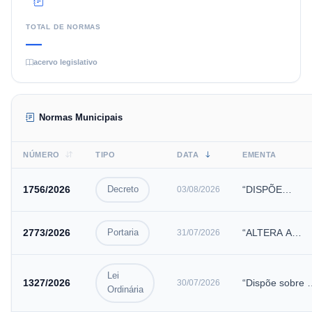
TOTAL DE NORMAS
—
acervo legislativo
Normas Municipais
NÚMERO
TIPO
DATA
EMENTA
1756
/
2026
“DISPÕE
Decreto
03/08/2026
SOBRE A
CONVOCAÇÃO
2773
/
2026
“ALTERA A
Portaria
31/07/2026
DA PLENÁRIA
PORTARIA Nº
MUNICIPAL DE
2591 DE 15 DE
SAÚDE
Lei
AGOSTO DE
1327
/
2026
“Dispõe sobre 
30/07/2026
PREPARATÓRI
Ordinária
2025, QUE
prazo de
PARA A 11…