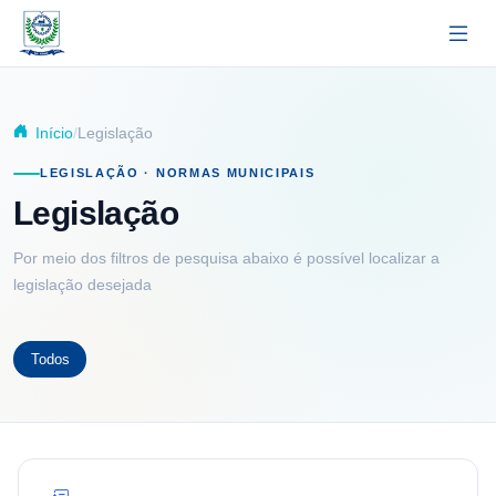
Pular para o conteúdo principal
Início
Legislação
LEGISLAÇÃO · NORMAS MUNICIPAIS
Legislação
Por meio dos filtros de pesquisa abaixo é possível localizar a
legislação desejada
Todos