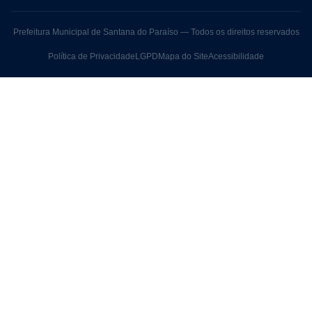
Prefeitura Municipal de Santana do Paraíso — Todos os direitos reservados
Política de Privacidade
LGPD
Mapa do Site
Acessibilidade