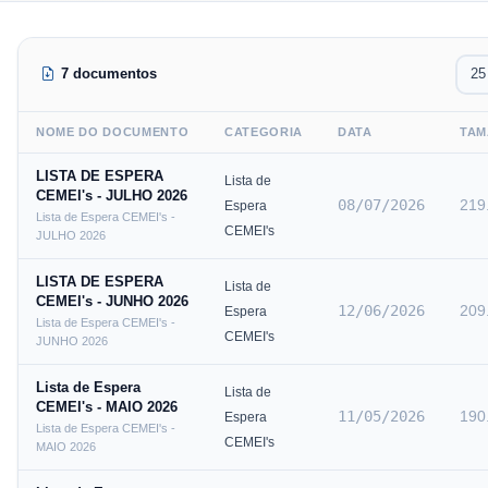
7 documentos
NOME DO DOCUMENTO
CATEGORIA
DATA
TAM
LISTA DE ESPERA
Lista de
CEMEI's - JULHO 2026
08/07/2026
219
Espera
Lista de Espera CEMEI's -
CEMEI's
JULHO 2026
LISTA DE ESPERA
Lista de
CEMEI's - JUNHO 2026
12/06/2026
209
Espera
Lista de Espera CEMEI's -
CEMEI's
JUNHO 2026
Lista de Espera
Lista de
CEMEI's - MAIO 2026
11/05/2026
190
Espera
Lista de Espera CEMEI's -
CEMEI's
MAIO 2026