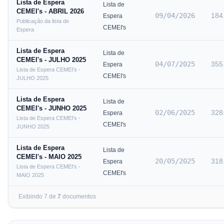
Lista de Espera
Lista de
CEMEI's - ABRIL 2026
09/04/2026
184
Espera
Publicação da lista de
CEMEI's
Espera
Lista de Espera
Lista de
CEMEI's - JULHO 2025
04/07/2025
355
Espera
Lista de Espera CEMEI's -
CEMEI's
JULHO 2025
Lista de Espera
Lista de
CEMEI's - JUNHO 2025
02/06/2025
328
Espera
Lista de Espera CEMEI's -
CEMEI's
JUNHO 2025
Lista de Espera
Lista de
CEMEI's - MAIO 2025
20/05/2025
318
Espera
Lista de Espera CEMEI's -
CEMEI's
MAIO 2025
Exibindo
7
de
7
documento
s