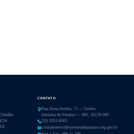
CONTATO
Rua Dona Amélia, 71 — Centro
 Cidadão
Santana do Paraíso — MG, 35179-000
CIA
(31) 3251-6563
TCE
controleiterno@santanadoparaiso.mg.gov.br
Seg a Sex: 09h às 18h