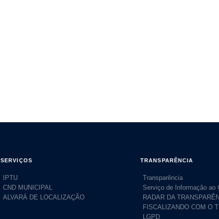
SERVIÇOS
TRANSPARÊNCIA
IPTU
Transparência
CND MUNICIPAL
Serviço de Informação ao
ALVARÁ DE LOCALIZAÇÃO
RADAR DA TRANSPARÊN
FISCALIZANDO COM O 
LGPD